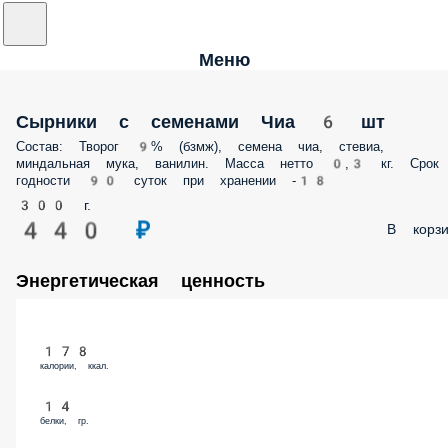
Меню
Сырники с семенами Чиа 6 шт
Состав: Творог 9% (бзмж), семена чиа, стевиа,
миндальная мука, ванилин. Масса нетто 0,3 кг. Срок
годности 90 суток при хранении -18
300 г.
440 ₽
В корзи
Энергетическая ценность
178
калории, ккал.
14
белки, гр.