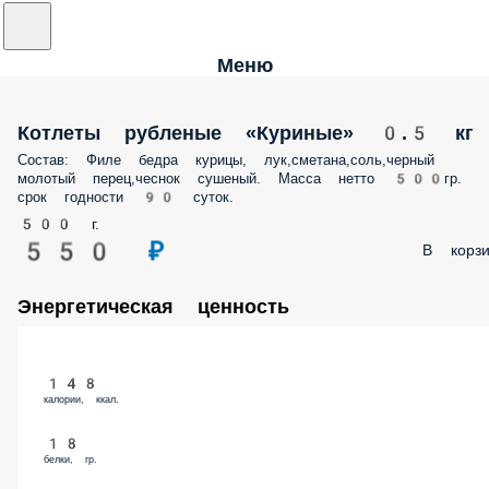
Меню
Котлеты рубленые «Куриные» 0.5 кг
Состав: Филе бедра курицы, лук,сметана,соль,черный молотый
перец,чеснок сушеный. Масса нетто 500гр. срок годности 90 суток.
500 г.
550 ₽
В корз
Энергетическая ценность
148
калории, ккал.
18
белки, гр.
7