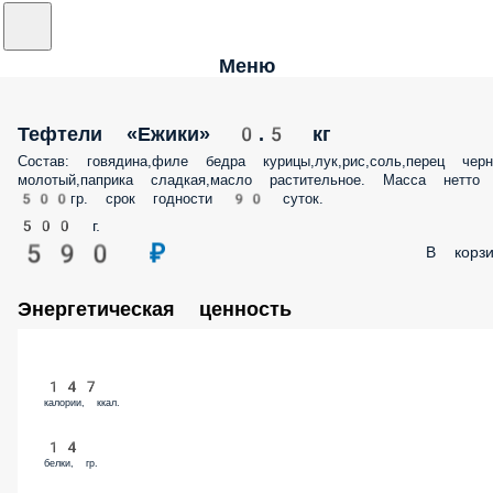
Меню
Тефтели «Ежики» 0.5 кг
Состав: говядина,филе бедра курицы,лук,рис,соль,перец чер
молотый,паприка сладкая,масло растительное. Масса нетто
500гр. срок годности 90 суток.
500 г.
590 ₽
В корзи
Энергетическая ценность
147
калории, ккал.
14
белки, гр.